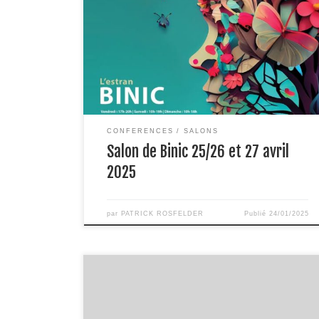
je serai présent pour vous accueillir au salon et
répondre à vos questions, conférence prévue
CONFERENCES
SALONS
Salon de Binic 25/26 et 27 avril
2025
par
PATRICK ROSFELDER
Publié
24/01/2025
Patrick Rosfelder, que dire ?!Nous nous sommes
rencontrés sur le salon de dinan en début
d’année.Sa conférence sur le nettoyage des lieux,