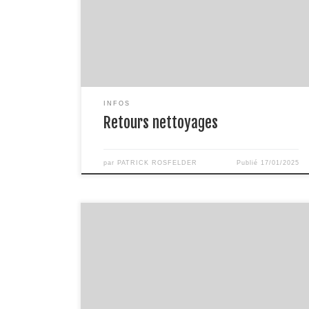
des objets à eu une telle résonance en moi que j’ai
commencé à suivre ses formations.Tout d’abord
avec l’initiation au pendule, puis le nettoyage
énergétique des personnes et […]
INFOS
Retours nettoyages
par
PATRICK ROSFELDER
Publié
17/01/2025
ATTENTION AUX OBJETS Nos objets familiers
ont une âme Par Patrick Rosfelder Tout est
vibration et uniquement vibration. Tout est
mémoire et uniquement mémoire. En tant que
Radiesthésiste et Géobiologue depuis plusieurs
années, j’interviens sur trois points spécifiques