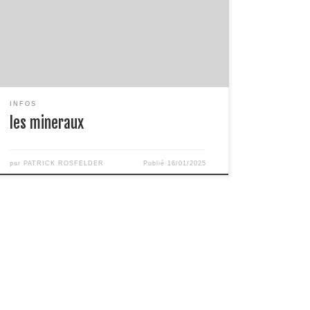
je n’aime pas trop cet exercice mais je pense que
c’est important pour bien comprendre les
évolutions de cette étude. il y a quelques années,
lors d’une réunion publique avec des mediums […]
INFOS
les mineraux
par
PATRICK ROSFELDER
Publié
16/01/2025