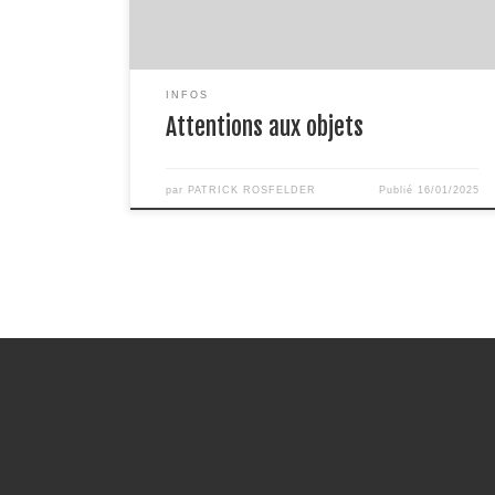
auprès de ma clientèle : le soin à la personne, de
l’habitation […]
INFOS
Attentions aux objets
par
PATRICK ROSFELDER
Publié
16/01/2025