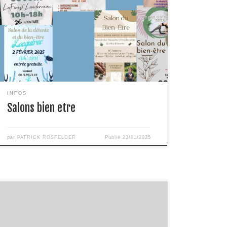
INFOS
Salons bien etre
par
PATRICK ROSFELDER
Publié
23/01/2025
Bonjour à vous toutes et tous, Permettez moi, à
travers ces quelques lignes, de vous parler de moi,