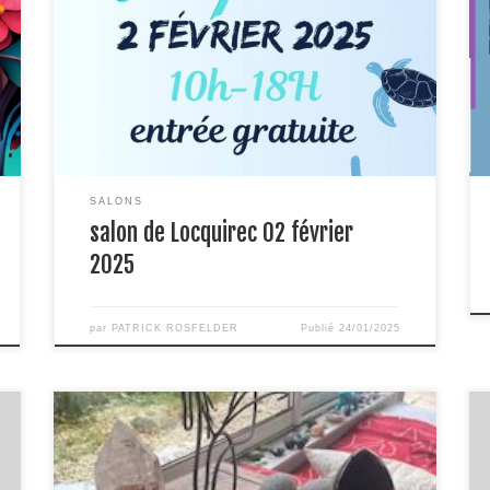
Rencontrons nous au salon de Locquirec (29) Je
serai présent au salon pour vous accueillir et
répondre à vos interrogations
SALONS
salon de Locquirec 02 février
2025
par
PATRICK ROSFELDER
Publié
24/01/2025
« Êtes-vous prêt(e) à rencontrer le dragon de feu
qui veille sur l’équilibre énergétique des lieux ? J’ai
été appelé à travailler avec cette puissante