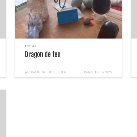
présence vibratoire pour purifier et harmoniser les
espaces. Ce n’est pas un simple nettoyage, c’est
une rencontre avec une énergie ancestrale, un feu
sacré qui […]
INFOS
Dragon de feu
par
PATRICK ROSFELDER
Publié
16/01/2025